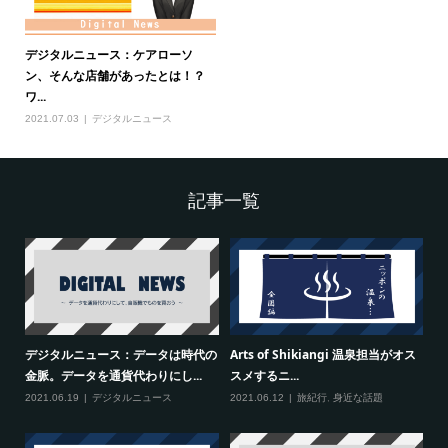
デジタルニュース：ケアローソ
ン、そんな店舗があったとは！？
ワ...
2021.07.03
デジタルニュース
記事一覧
ン、
デジタルニュース：データは時代の
Arts of Shikiangi 温泉担当がオス
1
金脈。データを通貨代わりにし...
スメするニ...
い
2021.06.19
デジタルニュース
2021.06.12
旅紀行
,
身近な話題
20