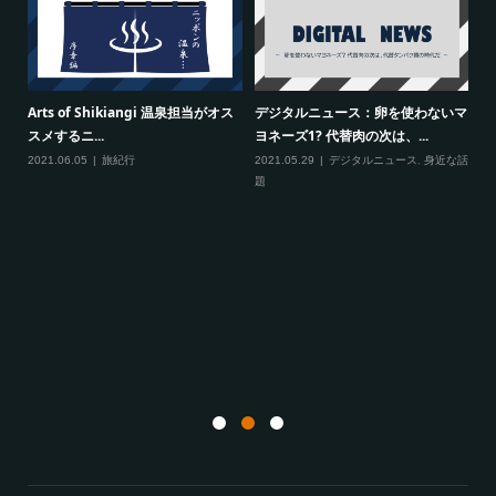
ス
Arts of Shikiangi 温泉担当がオス
デジタルニュース：卵を使わないマ
コ
スメするニ...
ヨネーズ1? 代替肉の次は、...
ト
2021.06.05
旅紀行
2021.05.29
デジタルニュース
,
身近な話
20
題
文
の
20